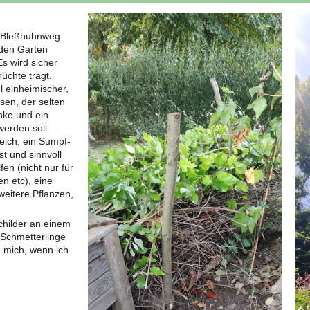
m Bleßhuhnweg
 den Garten
Es wird sicher
üchte trägt.
l einheimischer,
sen, der selten
änke und ein
werden soll.
Teich, ein Sumpf-
st und sinnvoll
fen (nicht nur für
n etc), eine
weitere Pflanzen,
childer an einem
Schmetterlinge
 mich, wenn ich