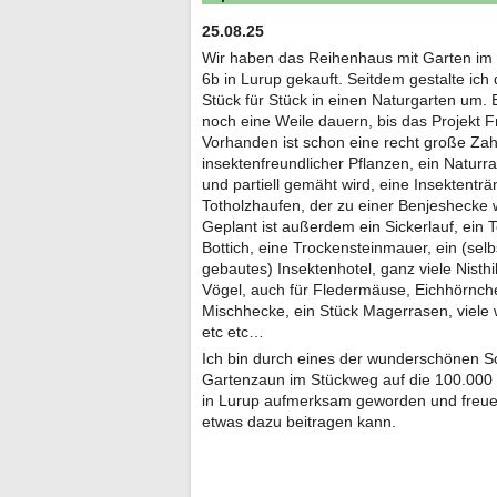
25.08.25
Wir haben das Reihenhaus mit Garten i
6b in Lurup gekauft. Seitdem gestalte ich
Stück für Stück in einen Naturgarten um. 
noch eine Weile dauern, bis das Projekt Fr
Vorhanden ist schon eine recht große Zah
insektenfreundlicher Pflanzen, ein Naturra
und partiell gemäht wird, eine Insektentr
Totholzhaufen, der zu einer Benjeshecke 
Geplant ist außerdem ein Sickerlauf, ein 
Bottich, eine Trockensteinmauer, ein (selb
gebautes) Insektenhotel, ganz viele Nisthil
Vögel, auch für Fledermäuse, Eichhörnche
Mischhecke, ein Stück Magerrasen, viele 
etc etc…
Ich bin durch eines der wunderschönen S
Gartenzaun im Stückweg auf die 100.000 
in Lurup aufmerksam geworden und freue
etwas dazu beitragen kann.