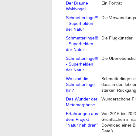
Der Braune
Ein Porträt
Waldvogel
Schmetterlinge!!!
Die Verwandlungs
- Superhelden
der Natur
Schmetterlinge!!!
Die Flugkünstler
- Superhelden
der Natur
Schmetterlinge!!!
Die Überlebenskü
- Superhelden
der Natur
Wo sind die
Schmetterlinge si
Schmetterlinge
dass in den letzt
hin?
starken Rückgang
Das Wunder der
Wunderschöne Fil
Metamorphose
Erfahrungen aus
Von 2016 bis 202
dem Projekt
Grünflächen in na
"Natur nah dran"
Download einer Br
Datei).